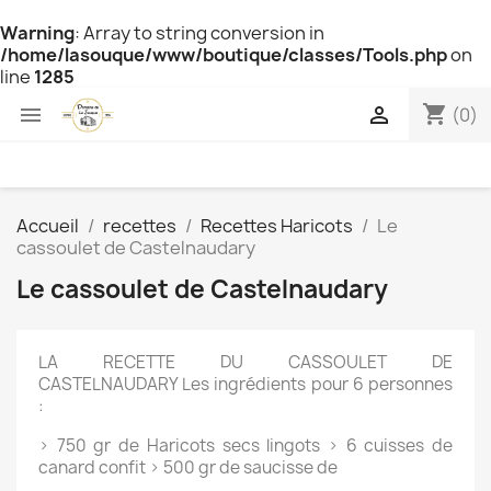
Warning
: Array to string conversion in
/home/lasouque/www/boutique/classes/Tools.php
on
line
1285
shopping_cart


(0)
Accueil
recettes
Recettes Haricots
Le
cassoulet de Castelnaudary
Le cassoulet de Castelnaudary
LA RECETTE DU CASSOULET DE
CASTELNAUDARY
Les ingrédients pour 6 personnes
:
>
750 gr de Haricots secs lingots
>
6 cuisses de
canard confit
>
500 gr de saucisse de