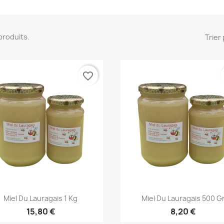
2 produits.
Trier 
favorite_border
Aperçu rapide
Aperçu rapide


Miel Du Lauragais 1 Kg
Miel Du Lauragais 500 G
15,80 €
8,20 €