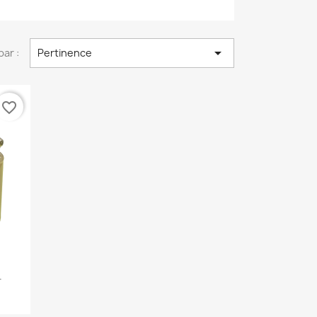

par :
Pertinence
favorite_border
r