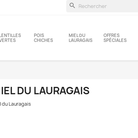
search
LENTILLES
POIS
MIEL DU
OFFRES
VERTES
CHICHES
LAURAGAIS
SPÉCIALES
IEL DU LAURAGAIS
l du Lauragais